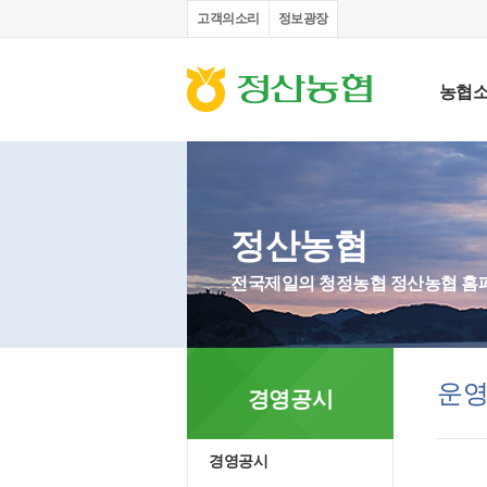
고객의소리
정보광장
농협
정산농협
전국제일의 청정농협 정산농협 홈
운
경영공시
경영공시