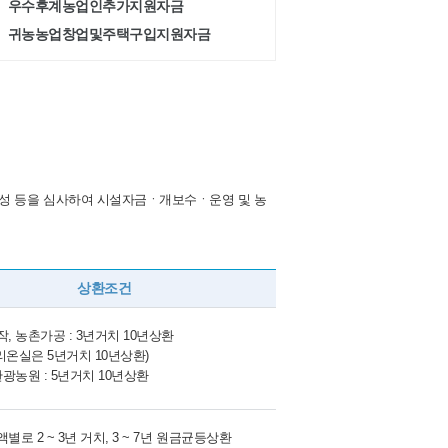
우수후계농업인추가지원자금
귀농농업창업및주택구입지원자금
성 등을 심사하여 시설자금ㆍ개보수ㆍ운영 및 농
상환조건
, 농촌가공 : 3년거치 10년상환
유리온실은 5년거치 10년상환)
관광농원 : 5년거치 10년상환
별로 2 ~ 3년 거치, 3 ~ 7년 원금균등상환