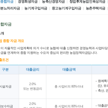
업종합자금
경영회생자금
농축산경영자금
창업후계농업인육성자금
산분뇨처리자금
농기계구입자금
중고농기계구입자금
농촌주택자금
종합자금
소개
업 종합 자금 개요
이 자율적인 사업계획에 의거 수시로 농협에 대출 신청하면 경영능력과 사업타당
금을 연계하여 종합 지원하는 수요자 중심의 편리한 농업정책자금입니다.
출조건
구분
대출금리
대출금액
원예특작
2.0%
(단, 
시설자금
총 사업비의 80%이내
또는 변동금리
축산, 
2.0%
대출금액
개보수자금
총 사업비의 80%이내