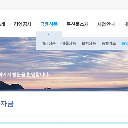
소개
경영공시
금융상품
특산물소개
사업안내
내
예금상품
대출상품
보험상품
농협카드
농
페이지 방문을 환영합니다.
업자금