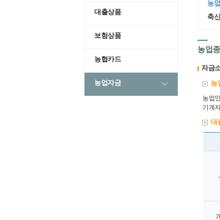
농
대출상품
축
보험상품
농업
농협카드
자금
농업자금
농
농업인
기계자
대