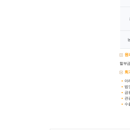
원
할부금
회
아
법
금
관
수