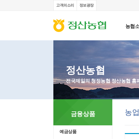
고객의소리
정보광장
농협
정산농협
전국제일의 청정농협 정산농협 홈
농
금융상품
예금상품