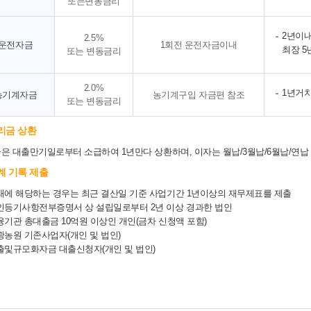
또는
변동금리
2년이내
2.5%
운전자금
1회전 운전자금이내
최장 5
또는
변동금리
2.0%
1년거치
농기계자금
농기계구입 자금편 참조
또는
변동금리
리금 상환
은 대출만기일로부터 소급하여 1년만다 상환하며, 이자는 월납/3월납/6월납/연납
계 기록 제출
래에 해당하는 경우는 최근 결산일 기준 사업기간 1년이상의 재무제표를 제출
인등기사항전부증명서 상 설립일로부터 2년 이상 경과한 법인
융기관 총대출금 10억원 이상인 개인(금차 신청액 포함)
광농원 기존사업자(개인 및 법인)
출및규모화자금 대출신청자(개인 및 법인)