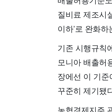
질비료 제조시설
이하’로 완화하
기존 시행규칙
모니아 배출허용기
장에선 이 기준
꾸준히 제기됐다
농협경제지주 관