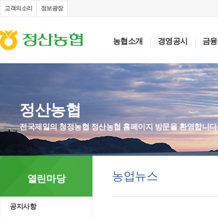
고객의소리
정보광장
농협소개
경영공시
금융
정산농협
전국제일의 청정농협 정산농협 홈페이지 방문을 환영합니다
농업뉴스
열린마당
공지사항